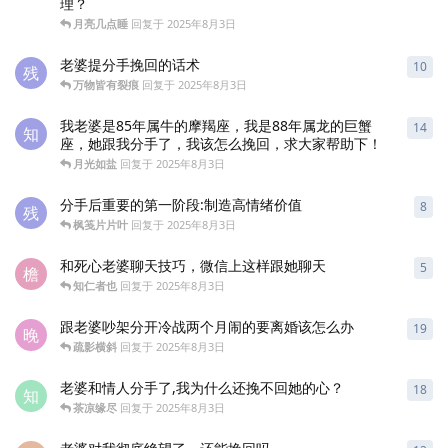
理？
月亮几点睡
回复于
2025年8月3日
老婆提分手挽回的话术
10
10
残
万物皆有裂痕
回复于
2025年8月3日
我老婆是85年属牛的摩羯座，我是88年属龙的巨蟹
14
14
知
座，她跟我分手了，我该怎么挽回，求大家帮助下！
月光如盐
回复于
2025年8月3日
分手后重要的第一阶段:制造高情绪价值
8
8
条
残
枫笺片片叶
回复于
2025年8月3日
和死心老婆聊天技巧，微信上这样跟她聊天
5
5
条
檐
知仁者也
回复于
2025年8月3日
跟老婆吵架分开冷战两个月闹的要离婚该怎么办
19
19
晚
疏影横斜
回复于
2025年8月3日
老婆和情人分手了,我为什么还挽不回她的心？
18
18
知
茶凉缘尽
回复于
2025年8月3日