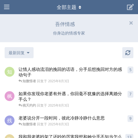
全部主题
吾伴情感
你身边的情感专家
最新回复
让情人感动流泪的挽回的话语，分手后想挽回对方的感
5
5
条
知
动句子
知微悟者
回复于
2025年8月3日
如果你发现你老婆有外遇，你回毫不犹豫的选择离婚分
7
7
条
枫
手么？
桃夭灼灼
回复于
2025年8月3日
老婆说分开一段时间，彼此冷静冷静什么意思
9
9
条
残
知微悟者
回复于
2025年8月3日
我和我老婆吵架了还吵的厉害我想和她分手不知当怎么
13
13