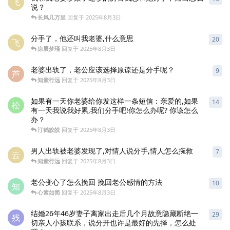
飞
说？
长风几万里
回复于
2025年8月3日
分手了，他还叫我老婆,什么意思
20
20
飞
凉辰梦瑾
回复于
2025年8月3日
老婆出轨了，老公应该选择原谅还是分手呢？
9
9
条
芦
知素行远
回复于
2025年8月3日
如果有一天你老婆给你发这样一条短信：亲爱的,如果
14
14
松
有一天我说我好累,我们分手吧!你怎么办呢? 你该怎么
办？
汀鹤皎皎
回复于
2025年8月3日
男人出轨被老婆发现了,对情人说分手,情人怎么捥救
7
7
条
云
知素行远
回复于
2025年8月3日
老公变心了怎么挽回 挽回老公感情的方法
10
10
知
心素如简
回复于
2025年8月3日
结婚26年46岁妻子离家出走后几个月故意隐藏断绝一
29
29
残
切亲人小孩联系，说分开也许是最好的先择，怎么处