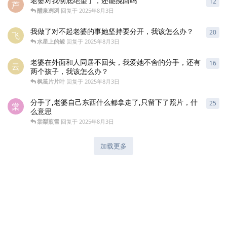
老婆对我彻底绝望了，还能挽回吗
12
12
芦
醴泉冽冽
回复于
2025年8月3日
我做了对不起老婆的事她坚持要分开，我该怎么办？
20
20
飞
水星上的鲸
回复于
2025年8月3日
老婆在外面和人同居不回头，我爱她不舍的分手，还有
16
16
云
两个孩子，我该怎么办？
枫笺片片叶
回复于
2025年8月3日
分手了,老婆自己东西什么都拿走了,只留下了照片，什
25
25
棠
么意思
棠梨煎雪
回复于
2025年8月3日
加载更多