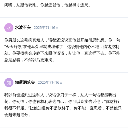
闭嘴，别跟他硬刚。你越迁就他，他越得寸进尺。
水波不兴
水
2025年7月16日
你男朋友这毛病真烦人，话都还没说完他就开始胡思乱想。你一句
“今天好累”在他耳朵里就成埋怨了。这说明他内心不稳，情绪控制
差。你要找机会冷静下来跟他谈谈，别让他一直这样下去。你不能
总是忍着，不然以后更难搞。
知露润笔尖
知
2025年7月16日
我以前也遇到过这种人，说话像刀子一样，别人一句话都能听出
刺。你别怕，你也有权利表达自己。你可以直接告诉他：“你这样让
我很不舒服。”让他知道你不是软柿子。你不能一直忍着，不然他只
会越来越过分。