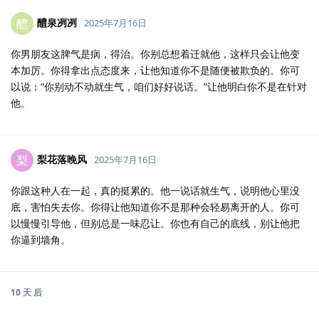
醴泉冽冽
醴
2025年7月16日
你男朋友这脾气是病，得治。你别总想着迁就他，这样只会让他变
本加厉。你得拿出点态度来，让他知道你不是随便被欺负的。你可
以说：“你别动不动就生气，咱们好好说话。”让他明白你不是在针对
他。
梨花落晚风
梨
2025年7月16日
你跟这种人在一起，真的挺累的。他一说话就生气，说明他心里没
底，害怕失去你。你得让他知道你不是那种会轻易离开的人。你可
以慢慢引导他，但别总是一味忍让。你也有自己的底线，别让他把
你逼到墙角。
10 天
后