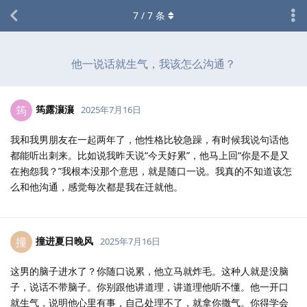
7
/
7
条
他一说话就生气，我该怎么沟通？
筠露瀼瀼
筠
2025年7月16日
我和我男朋友在一起两年了，他性格比较急躁，有时候我说句话他
都能听出刺来。比如说我昨天说“今天好累”，他马上回“你是不是又
在抱怨我？”我根本没那个意思，就是随口一说。我真的不知道该怎
么和他沟通，感觉每次都是我在迁就他。
撞进夏日晚风
撞
2025年7月16日
这男的脑子进水了？你随口说累，他立马就炸毛。这种人就是没脑
子，说话不带脑子。你别跟他讲道理，讲道理他听不懂。他一开口
就生气，说明他心里有事，自己处理不了，就拿你撒气。你得学会