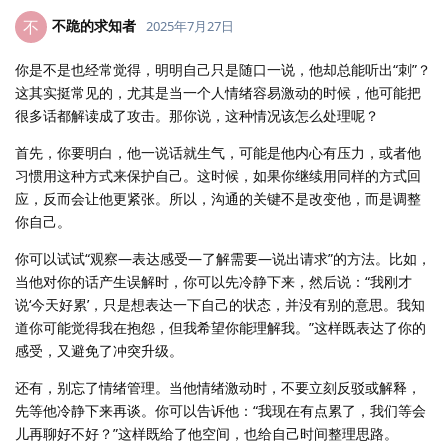
不跪的求知者
不
2025年7月27日
你是不是也经常觉得，明明自己只是随口一说，他却总能听出“刺”？
这其实挺常见的，尤其是当一个人情绪容易激动的时候，他可能把
很多话都解读成了攻击。那你说，这种情况该怎么处理呢？
首先，你要明白，他一说话就生气，可能是他内心有压力，或者他
习惯用这种方式来保护自己。这时候，如果你继续用同样的方式回
应，反而会让他更紧张。所以，沟通的关键不是改变他，而是调整
你自己。
你可以试试“观察—表达感受—了解需要—说出请求”的方法。比如，
当他对你的话产生误解时，你可以先冷静下来，然后说：“我刚才
说‘今天好累’，只是想表达一下自己的状态，并没有别的意思。我知
道你可能觉得我在抱怨，但我希望你能理解我。”这样既表达了你的
感受，又避免了冲突升级。
还有，别忘了情绪管理。当他情绪激动时，不要立刻反驳或解释，
先等他冷静下来再谈。你可以告诉他：“我现在有点累了，我们等会
儿再聊好不好？”这样既给了他空间，也给自己时间整理思路。