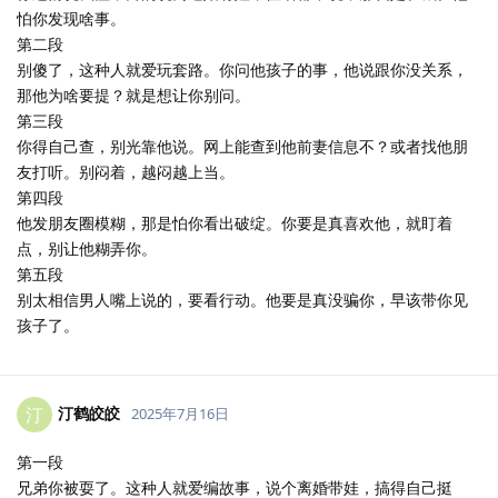
怕你发现啥事。
第二段
别傻了，这种人就爱玩套路。你问他孩子的事，他说跟你没关系，
那他为啥要提？就是想让你别问。
第三段
你得自己查，别光靠他说。网上能查到他前妻信息不？或者找他朋
友打听。别闷着，越闷越上当。
第四段
他发朋友圈模糊，那是怕你看出破绽。你要是真喜欢他，就盯着
点，别让他糊弄你。
第五段
别太相信男人嘴上说的，要看行动。他要是真没骗你，早该带你见
孩子了。
汀鹤皎皎
汀
2025年7月16日
第一段
兄弟你被耍了。这种人就爱编故事，说个离婚带娃，搞得自己挺