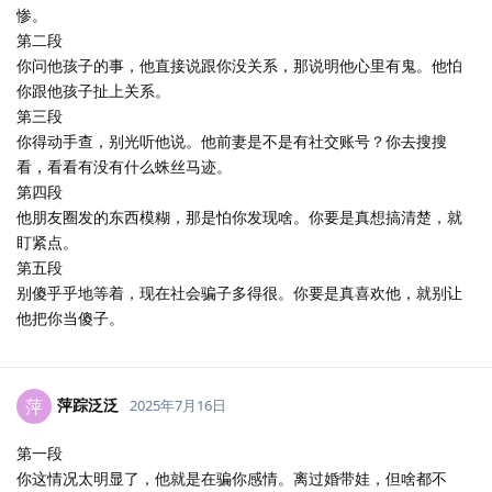
惨。
第二段
你问他孩子的事，他直接说跟你没关系，那说明他心里有鬼。他怕
你跟他孩子扯上关系。
第三段
你得动手查，别光听他说。他前妻是不是有社交账号？你去搜搜
看，看看有没有什么蛛丝马迹。
第四段
他朋友圈发的东西模糊，那是怕你发现啥。你要是真想搞清楚，就
盯紧点。
第五段
别傻乎乎地等着，现在社会骗子多得很。你要是真喜欢他，就别让
他把你当傻子。
萍踪泛泛
萍
2025年7月16日
第一段
你这情况太明显了，他就是在骗你感情。离过婚带娃，但啥都不