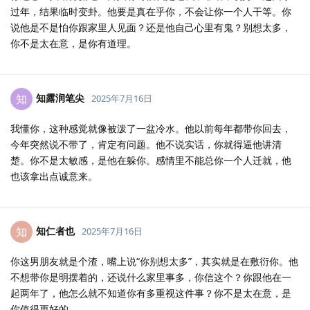
过年，结果临时变卦。他要是真在乎你，不会让你一个人干等。你
说他是不是怕你跟家里人见面？还是他自己心里有鬼？别想太多，
你不是太在意，是你有道理。
知露润笔尖
知
2025年7月16日
我懂你，这种感觉就像被泼了一盆冷水。他以前每年都带你回去，
今年突然说不带了，肯定有问题。他不说实话，你就得逼他讲清
楚。你不是太敏感，是他在躲你。感情里不能总你一个人迁就，他
也该拿出点诚意来。
知仁者也
知
2025年7月16日
你这男朋友就是个渣，嘴上说“你别想太多”，其实就是在敷衍你。他
不想带你是明摆着的，还说什么家里事多，你信这个？你跟他在一
起两年了，他怎么就不知道你有多重视这件事？你不是太在意，是
你值得更好的。