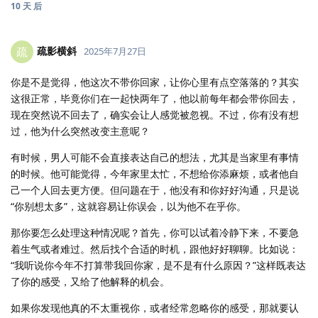
10 天
后
疏影横斜
疏
2025年7月27日
你是不是觉得，他这次不带你回家，让你心里有点空落落的？其实
这很正常，毕竟你们在一起快两年了，他以前每年都会带你回去，
现在突然说不回去了，确实会让人感觉被忽视。不过，你有没有想
过，他为什么突然改变主意呢？
有时候，男人可能不会直接表达自己的想法，尤其是当家里有事情
的时候。他可能觉得，今年家里太忙，不想给你添麻烦，或者他自
己一个人回去更方便。但问题在于，他没有和你好好沟通，只是说
“你别想太多”，这就容易让你误会，以为他不在乎你。
那你要怎么处理这种情况呢？首先，你可以试着冷静下来，不要急
着生气或者难过。然后找个合适的时机，跟他好好聊聊。比如说：
“我听说你今年不打算带我回你家，是不是有什么原因？”这样既表达
了你的感受，又给了他解释的机会。
如果你发现他真的不太重视你，或者经常忽略你的感受，那就要认