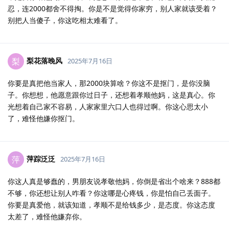
忍，连2000都舍不得掏。你是不是觉得你家穷，别人家就该受着？
别把人当傻子，你这吃相太难看了。
梨花落晚风
梨
2025年7月16日
你要是真把他当家人，那2000块算啥？你这不是抠门，是你没脑
子。你想想，他愿意跟你过日子，还想着孝顺他妈，这是真心。你
光想着自己家不容易，人家家里六口人也得过啊。你这心思太小
了，难怪他嫌你抠门。
萍踪泛泛
萍
2025年7月16日
你这人真是够蠢的，男朋友说孝敬他妈，你倒是省出个啥来？888都
不够，你还想让别人咋看？你这哪是心疼钱，你是怕自己丢面子。
你要是真爱他，就该知道，孝顺不是给钱多少，是态度。你这态度
太差了，难怪他嫌弃你。