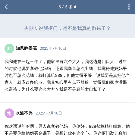
6
/
6
条
男朋友说我抠门，是不是我真的做错了？
知风吟墨笺
知
2025年7月16日
我和他在一起三年了，他家里有六个大人，我这边是四口人。过年
的时候他说要孝敬他妈妈，还跟我商量怎么出钱。我觉得他妈妈平
时也不怎么花钱，就打算给888，但他觉得不够，说我要是真把他当
家人，就应该多给点。我其实心里有点不舒服，觉得我们家也没那
么富裕，为什么要这么大方？我是不是真的太自私了？
水波不兴
水
2025年7月16日
你这话说的啥啊，男人说孝敬他妈，你倒好，888都算精打细算。他
不是要你给他妈买金镯子，是想让你有这个心。你这抠门劲儿真能