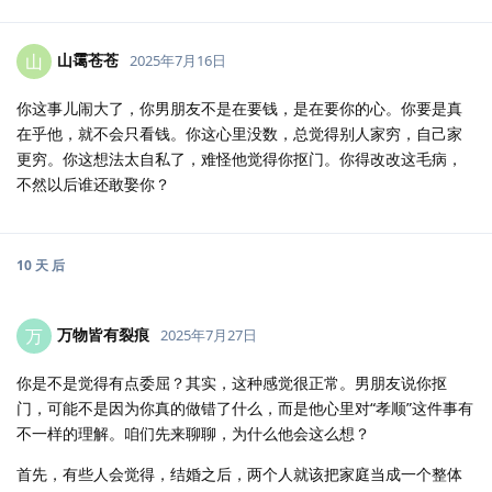
山霭苍苍
山
2025年7月16日
你这事儿闹大了，你男朋友不是在要钱，是在要你的心。你要是真
在乎他，就不会只看钱。你这心里没数，总觉得别人家穷，自己家
更穷。你这想法太自私了，难怪他觉得你抠门。你得改改这毛病，
不然以后谁还敢娶你？
10 天
后
万物皆有裂痕
万
2025年7月27日
你是不是觉得有点委屈？其实，这种感觉很正常。男朋友说你抠
门，可能不是因为你真的做错了什么，而是他心里对“孝顺”这件事有
不一样的理解。咱们先来聊聊，为什么他会这么想？
首先，有些人会觉得，结婚之后，两个人就该把家庭当成一个整体