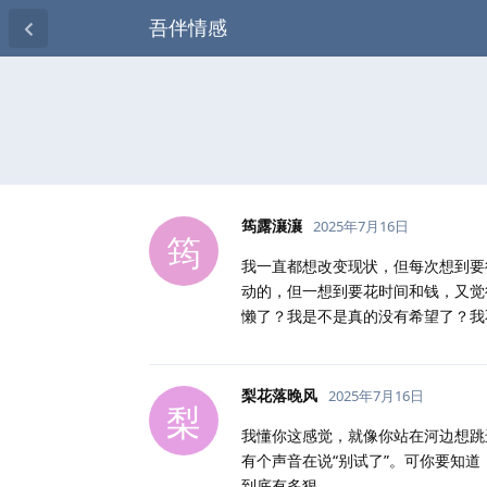
吾伴情感
筠露瀼瀼
2025年7月16日
筠
我一直都想改变现状，但每次想到要
动的，但一想到要花时间和钱，又觉
懒了？我是不是真的没有希望了？我
梨花落晚风
2025年7月16日
梨
我懂你这感觉，就像你站在河边想跳
有个声音在说“别试了”。可你要知
到底有多狠。