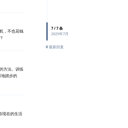
7
/
7
条
机，不也花钱
2025年7月
？
最新回复
的方法。训练
原地踏步的
你现在的生活