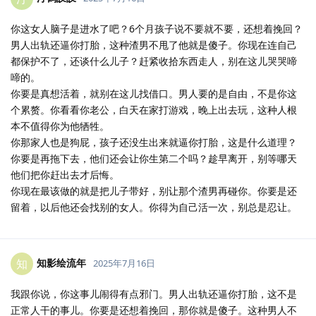
你这女人脑子是进水了吧？6个月孩子说不要就不要，还想着挽回？
男人出轨还逼你打胎，这种渣男不甩了他就是傻子。你现在连自己
都保护不了，还谈什么儿子？赶紧收拾东西走人，别在这儿哭哭啼
啼的。
你要是真想活着，就别在这儿找借口。男人要的是自由，不是你这
个累赘。你看看你老公，白天在家打游戏，晚上出去玩，这种人根
本不值得你为他牺牲。
你那家人也是狗屁，孩子还没生出来就逼你打胎，这是什么道理？
你要是再拖下去，他们还会让你生第二个吗？趁早离开，别等哪天
他们把你赶出去才后悔。
你现在最该做的就是把儿子带好，别让那个渣男再碰你。你要是还
留着，以后他还会找别的女人。你得为自己活一次，别总是忍让。
知影绘流年
知
2025年7月16日
我跟你说，你这事儿闹得有点邪门。男人出轨还逼你打胎，这不是
正常人干的事儿。你要是还想着挽回，那你就是傻子。这种男人不