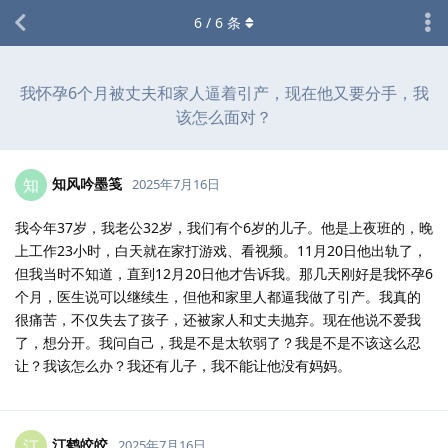
6
/
6
条
我怀孕6个月被丈夫和家人逼着引产，现在他又要分手，我
该怎么面对？
知风吟墨笺
知
2025年7月16日
我今年37岁，我老公32岁，我们有个6岁的儿子。他是上夜班的，晚
上工作23小时，白天就在家打游戏、看视频。11月20日他出轨了，
但我当时不知道，直到12月20日他才告诉我。那几天刚好是我怀孕6
个月，医生说可以继续生，但他和家里人都逼我做了引产。我真的
很痛苦，不仅失去了孩子，还被家人和丈夫抛弃。现在他说不爱我
了，想分开。我问自己，我是不是太软弱了？我是不是不该这么忍
让？我该怎么办？我还有儿子，我不能让他没有妈妈。
汀鹤皎皎
汀
2025年7月16日