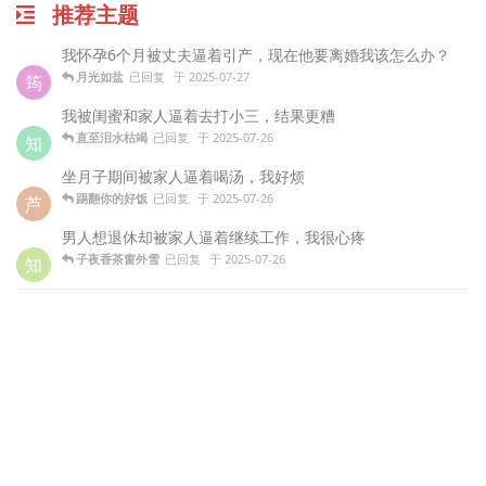
推荐主题
我怀孕6个月被丈夫逼着引产，现在他要离婚我该怎么办？
月光如盐
已回复
于
2025-07-27
筠
我被闺蜜和家人逼着去打小三，结果更糟
直至泪水枯竭
已回复
于
2025-07-26
知
坐月子期间被家人逼着喝汤，我好烦
踢翻你的好饭
已回复
于
2025-07-26
芦
男人想退休却被家人逼着继续工作，我很心疼
子夜香茶窗外雪
已回复
于
2025-07-26
知