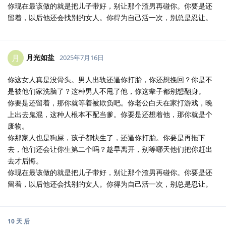
你现在最该做的就是把儿子带好，别让那个渣男再碰你。你要是还
留着，以后他还会找别的女人。你得为自己活一次，别总是忍让。
月光如盐
月
2025年7月16日
你这女人真是没骨头。男人出轨还逼你打胎，你还想挽回？你是不
是被他们家洗脑了？这种男人不甩了他，你这辈子都别想翻身。
你要是还留着，那你就等着被欺负吧。你老公白天在家打游戏，晚
上出去鬼混，这种人根本不配当爹。你要是还想着他，那你就是个
废物。
你那家人也是狗屎，孩子都快生了，还逼你打胎。你要是再拖下
去，他们还会让你生第二个吗？趁早离开，别等哪天他们把你赶出
去才后悔。
你现在最该做的就是把儿子带好，别让那个渣男再碰你。你要是还
留着，以后他还会找别的女人。你得为自己活一次，别总是忍让。
10 天
后