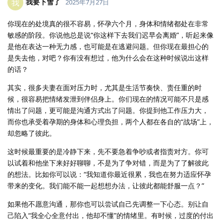
我要下雪了
我
2025年7月27日
你现在的处境真的很不容易，怀孕六个月，身体和情绪都处在非常
敏感的阶段。你说他总是说“你这样下去我们迟早会离婚”，听起来像
是他在表达一种无力感，也可能是在逃避问题。但你现在最担心的
是失去他，对吧？你有没有想过，他为什么会在这种时候说出这样
的话？
其实，很多夫妻在面对压力时，尤其是生活节奏快、责任重的时
候，很容易把情绪发泄到伴侣身上。你们现在的情况可能不只是感
情出了问题，更可能是沟通方式出了问题。你提到他工作压力大，
而你也承受着孕期的身体和心理负担，两个人都在各自的“战场”上，
却忽略了彼此。
这时候最重要的是冷静下来，先不要急着争吵或者指责对方。你可
以试着和他坐下来好好聊聊，不是为了争对错，而是为了了解彼此
的想法。比如你可以说：“我知道你最近很累，我也在努力适应怀孕
带来的变化。我们能不能一起想想办法，让彼此都能舒服一点？”
如果他不愿意沟通，那你也可以尝试自己先调整一下心态。别让自
己陷入“我全心全意付出，他却不懂”的情绪里。有时候，过度的付出