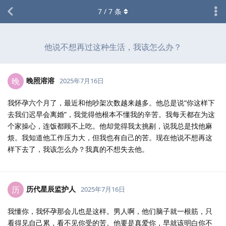
7
/
7
条
他说不想再过这种生活，我该怎么办？
晚照溶溶
晚
2025年7月16日
我怀孕六个月了，最近和他吵架次数越来越多。他总是说“你这样下
去我们迟早会离婚”，我觉得他根本不懂我的辛苦。我每天都在为这
个家操心，连饭都顾不上吃。他却觉得我太挑剔，说我总是找他麻
烦。我知道他工作压力大，但我也有自己的苦。现在他说不想再这
样下去了，我该怎么办？我真的不想失去他。
历代星辰监护人
历
2025年7月16日
我懂你，我怀孕那会儿也是这样。男人啊，他们脑子就一根筋，只
看得见自己累，看不见你受的苦。他要是真爱你，早就该明白你不