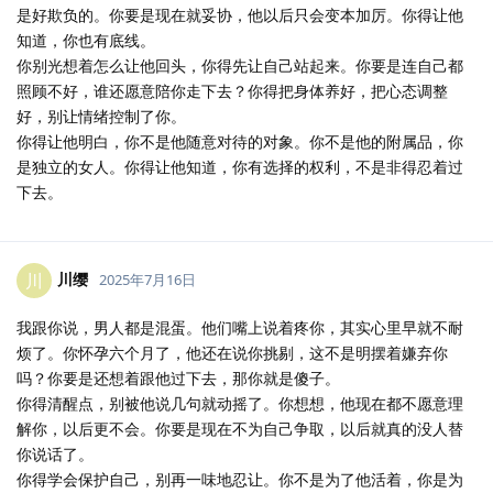
是好欺负的。你要是现在就妥协，他以后只会变本加厉。你得让他
知道，你也有底线。
你别光想着怎么让他回头，你得先让自己站起来。你要是连自己都
照顾不好，谁还愿意陪你走下去？你得把身体养好，把心态调整
好，别让情绪控制了你。
你得让他明白，你不是他随意对待的对象。你不是他的附属品，你
是独立的女人。你得让他知道，你有选择的权利，不是非得忍着过
下去。
川缨
川
2025年7月16日
我跟你说，男人都是混蛋。他们嘴上说着疼你，其实心里早就不耐
烦了。你怀孕六个月了，他还在说你挑剔，这不是明摆着嫌弃你
吗？你要是还想着跟他过下去，那你就是傻子。
你得清醒点，别被他说几句就动摇了。你想想，他现在都不愿意理
解你，以后更不会。你要是现在不为自己争取，以后就真的没人替
你说话了。
你得学会保护自己，别再一味地忍让。你不是为了他活着，你是为