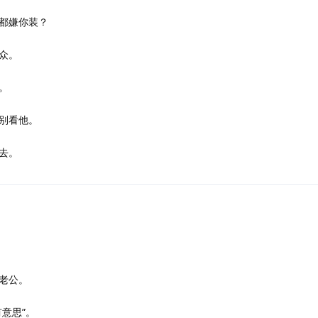
都嫌你装？
众。
。
别看他。
去。
老公。
意思”。