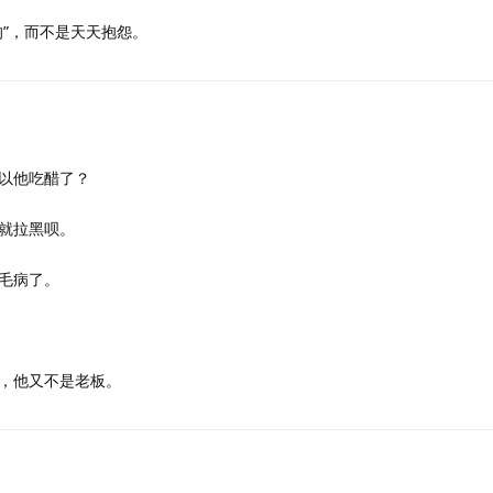
的”，而不是天天抱怨。
以他吃醋了？
就拉黑呗。
毛病了。
，他又不是老板。