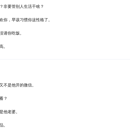
？非要管别人生活干啥？
欢你，早该习惯你这性格了。
没请你吃饭。
高。
又不是他开的微信。
看？
是他老婆。
品。