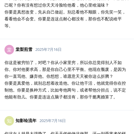
己呢？你有没有想过你天天冷脸给他看，他心里啥滋味？
你要是真想改变，先从自己做起。别总看他不顺眼，你先笑一笑，
看看他会不会变。你要是连这点耐心都没有，那你也不配说啥平
等。
棠梨煎雪
棠
2025年7月16日
你这是被穷怕了，对吧？你从小家里穷，所以你总觉得别人不如
你。你对他要求高，那是你自己心里不平衡。他现在颓废，是因为
你一直骂他、嫌弃他。你想想，谁愿意天天被你这么折腾？
你要是真爱他，就别总想着改造他。你让他干活，他就觉得你在控
制他。你要是换种方式，比如夸他两句，或者帮他分担点，说不定
他能有劲儿。你要是连这点脑子都没有，那你干脆离婚算了。
知影绘流年
知
2025年7月16日
你这女人就是太强势了。你天天催他做这做那，还一副受害者的样