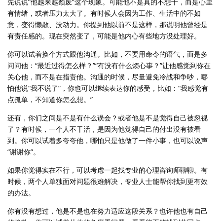
先说说“他越来越颓废”这个现象。可能他不是真的不想干，而是心里
有情绪，或者压力太大了。有时候人会因为工作、生活中的不如
意，变得懒散、没动力。你提到他以前不是这样，那说明他曾经是
有责任感的。现在突然变了，可能是他内心有些地方没处理好。
你可以试着换个方式跟他沟通。比如，不要用命令的语气，而是多
问问他：“最近过得怎么样？”“有没有什么烦心事？”让他感觉到你在
关心他，而不是在指责他。沟通的时候，尽量避免冷战和争吵，哪
怕他说“我不说了”，你也可以继续表达你的感受，比如：“我感觉有
点孤单，不知道你怎么想。”
还有，你们之间是不是有什么误会？或者他是不是觉得自己被忽视
了？有时候，一个人不干活，是因为他觉得自己的付出没有被看
到。你可以试着多夸夸他，哪怕只是他做了一件小事，也可以说声
“谢谢你”。
如果你觉得实在不行，可以考虑一起找专业的心理咨询师聊聊。有
时候，两个人单独面对问题很难解决，专业人士能帮你找到更有效
的办法。
你有没有想过，他是不是也在努力适应这段关系？也许他也有自己