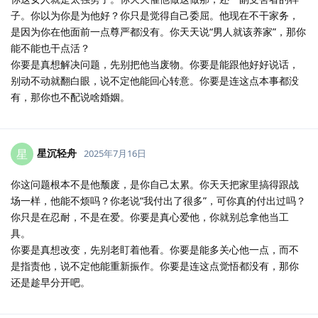
子。你以为你是为他好？你只是觉得自己委屈。他现在不干家务，
是因为你在他面前一点尊严都没有。你天天说“男人就该养家”，那你
能不能也干点活？
你要是真想解决问题，先别把他当废物。你要是能跟他好好说话，
别动不动就翻白眼，说不定他能回心转意。你要是连这点本事都没
有，那你也不配说啥婚姻。
星沉轻舟
星
2025年7月16日
你这问题根本不是他颓废，是你自己太累。你天天把家里搞得跟战
场一样，他能不烦吗？你老说“我付出了很多”，可你真的付出过吗？
你只是在忍耐，不是在爱。你要是真心爱他，你就别总拿他当工
具。
你要是真想改变，先别老盯着他看。你要是能多关心他一点，而不
是指责他，说不定他能重新振作。你要是连这点觉悟都没有，那你
还是趁早分开吧。