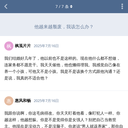
7
/
7
条
他越来越颓废，我该怎么办？
枫笺片片
枫
2025年7月16日
我们结婚好几年了，他以前也不是这样的。现在他什么都不想做，
连家务都不愿意干。我天天催他，他也懒得理我。我感觉自己像在
养一个小孩，可他又不是小孩。我是不是该换个方式跟他沟通？还
是说，我真的不适合他？
惠风和畅
惠
2025年7月16日
我跟你说啊，你这毛病得改。你天天盯着他看，像盯犯人一样。你
越这样，他越想躲。你是不是觉得你是女强人？别把自己当救世
主。他现在是没动力，不是没脑子。你老说“男人就该养家”，那你自