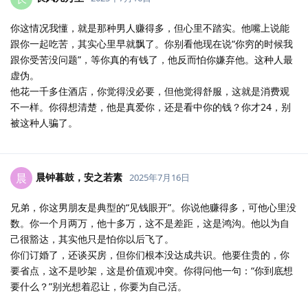
你这情况我懂，就是那种男人赚得多，但心里不踏实。他嘴上说能
跟你一起吃苦，其实心里早就飘了。你别看他现在说“你穷的时候我
跟你受苦没问题”，等你真的有钱了，他反而怕你嫌弃他。这种人最
虚伪。
他花一千多住酒店，你觉得没必要，但他觉得舒服，这就是消费观
不一样。你得想清楚，他是真爱你，还是看中你的钱？你才24，别
被这种人骗了。
晨钟暮鼓，安之若素
晨
2025年7月16日
兄弟，你这男朋友是典型的“见钱眼开”。你说他赚得多，可他心里没
数。你一个月两万，他十多万，这不是差距，这是鸿沟。他以为自
己很豁达，其实他只是怕你以后飞了。
你们订婚了，还谈买房，但你们根本没达成共识。他要住贵的，你
要省点，这不是吵架，这是价值观冲突。你得问他一句：“你到底想
要什么？”别光想着忍让，你要为自己活。