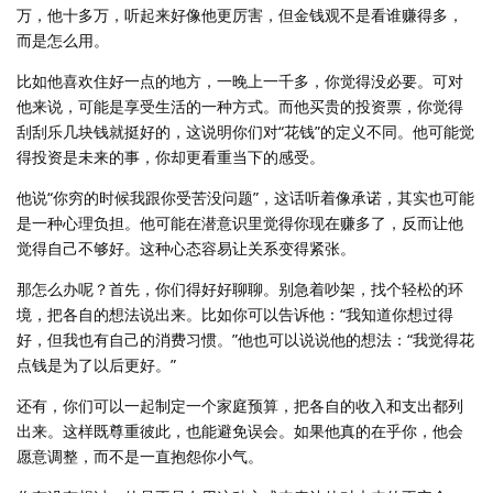
万，他十多万，听起来好像他更厉害，但金钱观不是看谁赚得多，
而是怎么用。
比如他喜欢住好一点的地方，一晚上一千多，你觉得没必要。可对
他来说，可能是享受生活的一种方式。而他买贵的投资票，你觉得
刮刮乐几块钱就挺好的，这说明你们对“花钱”的定义不同。他可能觉
得投资是未来的事，你却更看重当下的感受。
他说“你穷的时候我跟你受苦没问题”，这话听着像承诺，其实也可能
是一种心理负担。他可能在潜意识里觉得你现在赚多了，反而让他
觉得自己不够好。这种心态容易让关系变得紧张。
那怎么办呢？首先，你们得好好聊聊。别急着吵架，找个轻松的环
境，把各自的想法说出来。比如你可以告诉他：“我知道你想过得
好，但我也有自己的消费习惯。”他也可以说说他的想法：“我觉得花
点钱是为了以后更好。”
还有，你们可以一起制定一个家庭预算，把各自的收入和支出都列
出来。这样既尊重彼此，也能避免误会。如果他真的在乎你，他会
愿意调整，而不是一直抱怨你小气。