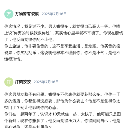
万物皆有裂痕
万
2025年7月16日
你这情况，我见过不少。男人赚得多，就觉得自己高人一等。他嘴
上说“你穷的时候我跟你过”，其实他心里早就不平衡了。你现在赚钱
了，他反而觉得你配不上他。
你去旅游，他非要住贵的，这不是享受生活，是炫耀。他买贵的投
资票，你买刮刮乐，这说明他根本不理解你。你不是小气，是他不
懂得珍惜。
汀鹤皎皎
汀
2025年7月16日
你这男朋友脑子有问题。赚得多不代表你就要花那么多。他住一千
多的酒店，你都觉得没必要，那他为什么要去？他是不是觉得你太
抠门了？别让他影响你的心态。
你们在一起两年了，认识才10天就住一起，太快了。他可能只是图
个新鲜，现在你赚多了，他反而觉得压力大。你得问问自己，他是
真心对你，还是在利用你？