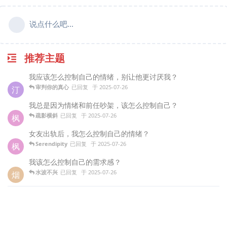
说点什么吧...
推荐主题
我应该怎么控制自己的情绪，别让他更讨厌我？
审判你的真心
已回复
于
2025-07-26
汀
我总是因为情绪和前任吵架，该怎么控制自己？
疏影横斜
已回复
于
2025-07-26
枫
女友出轨后，我怎么控制自己的情绪？
Serendipity
已回复
于
2025-07-26
枫
我该怎么控制自己的需求感？
水波不兴
已回复
于
2025-07-26
烟