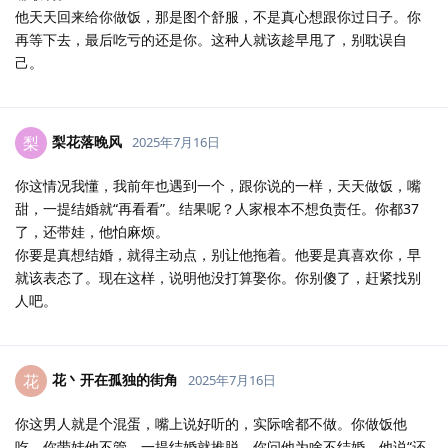
他天天回来给你做饭，那是图个舒服，不是真心想跟你过日子。你
再等下去，最后吃亏的还是你。这种人就该趁早甩了，别耽误自
己。
梨花落晚风
梨
2025年7月16日
你这情况我懂，我前年也遇到一个，跟你说的一样，天天做饭，嘴
甜，一提结婚就“再看看”。结果呢？人家根本不想负责任。你都37
了，还带娃，他怕麻烦。
你要是真想结婚，就得主动点，别让他拖着。他要是真喜欢你，早
就该表态了。现在这样，说明他没打算娶你。你别傻了，赶紧找别
人吧。
花丶开在孤独的街角
花
2025年7月16日
你这男人就是个混蛋，嘴上说好听的，实际啥都不做。你做饭他
吃，你带娃他不管，一提结婚就推脱。你问他为啥不结婚，他说“还