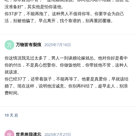
没准备好”，其实他是怕你逼他。
你37岁了，不能再拖了。这种男人不值得你等。你要学会为自己
活，别被他骗了。早点离开，找个靠谱的，别再重蹈覆辙。
万物皆有裂痕
万
2025年7月16日
你这情况我见过太多了，男人一到谈婚论嫁就怂。他对你好是看中
你的付出，不是真心想娶你。你做饭他吃，你带娃他不管，这种人
就该滚。
你已经37了，还带着孩子，不能再等了。他要是真爱你，早就该结
婚了。现在这样，说明他没诚意。你别再纠结了，趁早走人，别浪
费时间。
10 天
后
世界将我遗忘
世
2025年7月27日