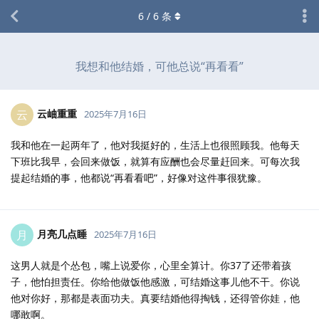
6
/
6
条
我想和他结婚，可他总说“再看看”
云岫重重
云
2025年7月16日
我和他在一起两年了，他对我挺好的，生活上也很照顾我。他每天
下班比我早，会回来做饭，就算有应酬也会尽量赶回来。可每次我
提起结婚的事，他都说“再看看吧”，好像对这件事很犹豫。
月亮几点睡
月
2025年7月16日
这男人就是个怂包，嘴上说爱你，心里全算计。你37了还带着孩
子，他怕担责任。你给他做饭他感激，可结婚这事儿他不干。你说
他对你好，那都是表面功夫。真要结婚他得掏钱，还得管你娃，他
哪敢啊。