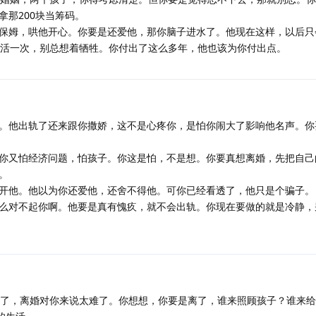
拿那200块当筹码。
保姆，哄他开心。你要是还爱他，那你脑子进水了。他现在这样，以后只
己活一次，别总想着牺牲。你付出了这么多年，他也该为你付出点。
。他出轨了还来跟你撒娇，这不是心疼你，是怕你闹大了影响他名声。你
你又怕经济问题，怕孩子。你这是怕，不是想。你要真想离婚，先把自己
。
开他。他以为你还爱他，还舍不得他。可你已经看透了，他只是个骗子。
么对不起你啊。他要是真有愧疚，就不会出轨。你现在要做的就是冷静，
6了，离婚对你来说太难了。你想想，你要是离了，谁来照顾孩子？谁来