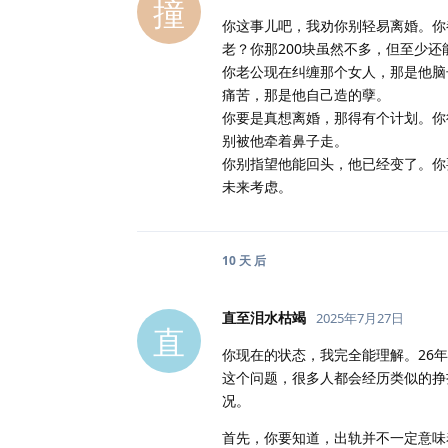
撞
你这事儿吧，我劝你别轻易离婚。你
老？你那200块虽然不多，但至少还
你老公现在纠缠那个女人，那是他脑
痛苦，那是他自己造的孽。
你要是真想离婚，那得有个计划。你
别被他牵着鼻子走。
你别指望他能回头，他已经变了。你
未来考虑。
10 天
后
直至泪水枯竭
2025年7月27日
直
你现在的状态，我完全能理解。26
这个问题，很多人都会经历类似的挣
况。
首先，你要知道，出轨并不一定意味