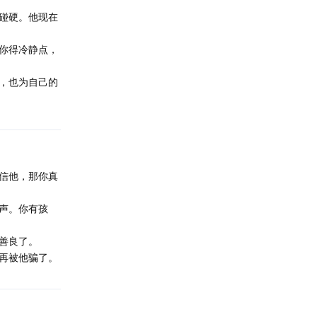
碰硬。他现在
你得冷静点，
，也为自己的
信他，那你真
声。你有孩
善良了。
再被他骗了。