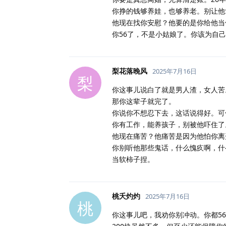
你挣的钱够养娃，也够养老。别让他
他现在找你安慰？他要的是你给他当
你56了，不是小姑娘了。你该为自
梨花落晚风
2025年7月16日
梨
你这事儿说白了就是男人渣，女人苦
那你这辈子就完了。
你说你不想忍下去，这话说得好。可
你有工作，能养孩子，别被他吓住了
他现在痛苦？他痛苦是因为他怕你离
你别听他那些鬼话，什么愧疚啊，什
当软柿子捏。
桃夭灼灼
2025年7月16日
桃
你这事儿吧，我劝你别冲动。你都5