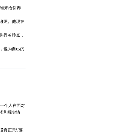
？谁来给你养
碰硬。他现在
你得冷静点，
，也为自己的
是一个人在面对
求和现实情
没真正意识到