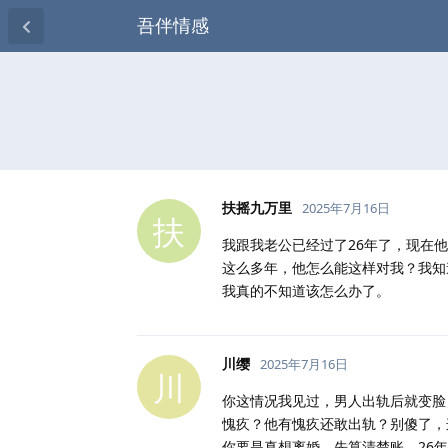
吾伴情感
扶摇九万里
2025年7月16日
扶
我跟我老公已经过了26年了，现在
这么多年，他怎么能这样对我？我知
我真的不知道该怎么办了。
川缨
2025年7月16日
川
你这情况我见过，男人出轨后就变脸
愧疚？他有愧疚还敢出轨？别傻了，
你要是真想离婚，先算清楚账。26