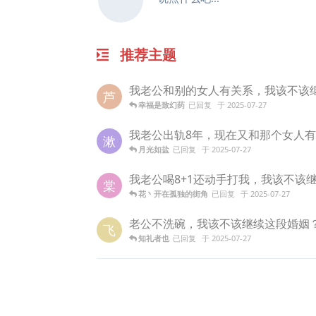
推荐主题
我老公和别的女人有关系，我该不该
芦
幸福是致幻药
已回复
于
2025-07-27
我老公出轨8年，现在又和那个女人
漱
月光如盐
已回复
于
2025-07-27
我老公喝8+1还动手打我，我该不该
棠
花丶开在孤独的街角
已回复
于
2025-07-27
老公不洗碗，我该不该继续这段婚姻
飞
知礼者也
已回复
于
2025-07-27