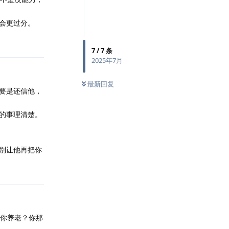
会更过分。
7
/
7
条
2025年7月
最新回复
要是还信他，
的事理清楚。
别让他再把你
给你养老？你那