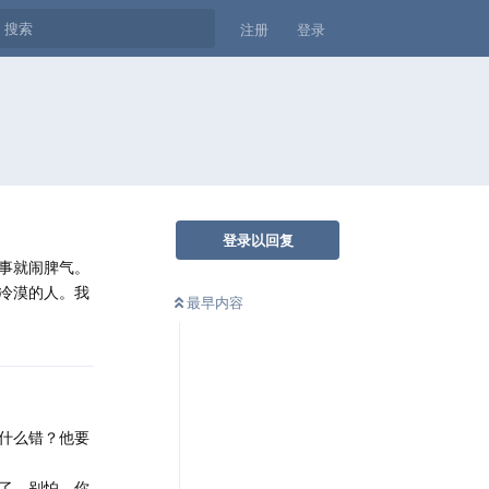
注册
登录
登录以回复
事就闹脾气。
冷漠的人。我
最早内容
什么错？他要
了。别怕，你