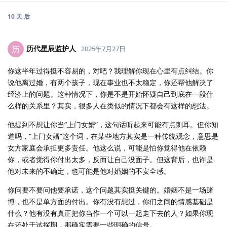
10 天
后
历代星辰监护人
历
2025年7月27日
你这半年过得挺不容易的，对吧？我理解你现在心里有点纠结。你
说他离过婚，有两个孩子，现在事业也不太稳定，你还帮他解决了
经济上的问题。这种情况下，你是不是开始怀疑自己到底在一段什
么样的关系里？其实，很多人在类似的情况下都会有这样的想法。
他提到不想让你当“上门女婿”，这句话听起来可能有点刺耳。但你知
道吗，“上门女婿”这个词，在某些地方其实是一种传统观念，意思是
女方家庭会承担更多责任。他这么说，可能是怕你觉得他在依赖
你，或者觉得你付出太多，反而让自己没面子。但这背后，也许是
他对未来的不确定，也可能是他对婚姻的不安全感。
你问要不要问他要承诺，这个问题其实挺关键的。婚姻不是一场赌
博，也不是单方面的付出。你有没有想过，你们之间的情感基础是
什么？他有没有真正把你当作一个可以一起走下去的人？如果你现
在还处于试探期，那确实需要一些明确的信号。