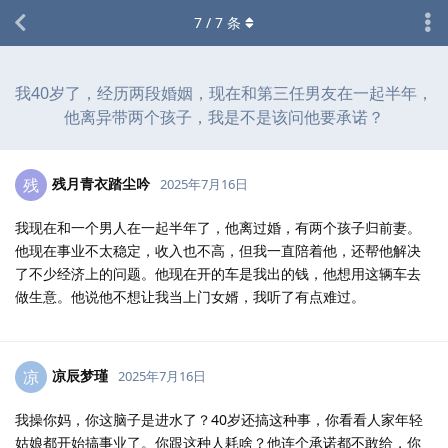
7
/
7
条
我40岁了，经历两段婚姻，现在和第三任男友在一起半年，
他离异带两个孩子，我是不是该问他要承诺？
残月青衣踏尘吟
残
2025年7月16日
我现在和一个男人在一起半年了，他离过婚，有两个孩子归前妻。
他现在事业不太稳定，收入也不高，但我一直陪着他，还帮他解决
了不少经济上的问题。他现在开的车是我出的钱，他想用这辆车去
做生意。他说他不想让我当上门女婿，我听了有点难过。
凉辰梦瑾
凉
2025年7月16日
我操你妈，你这脑子是进水了？40岁还搞这种事，你看看人家年轻
姑娘都开始搞事业了。你跟这种人耗啥？他连个承诺都不敢给，你