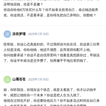
还帮他花钱，你是不是傻？
你说你给他6万块买什么车？你不如拿去投资自己，省点钱还能养
老。你这情况，不是要承诺，是你得先把自己弄明白。你图啥？
凉辰梦瑾
凉
2025年7月16日
哎呀姐，你这心态真挺好的。不过我得说句实在话，你这第三任男
人怕是没戏。你给他钱，他还不感恩，反而觉得你配不上他。
你问他要承诺？你这不是自找罪受吗？他要是真想跟你过，早就说
了。你这半年就当是交学费了。别再傻乎乎地往里扔钱了。
山霭苍苍
山
2025年7月16日
姐，你听我说，你现在这个状态，就是太着急了。你才认识他半
年，就想让他给你一个未来？你这是把人生当儿戏了。
他现在过得也不好，你还要给他压力？你不如多花点时间在自己身
上。你有车有房，比他强多了。别把自己搞得像个恋爱脑。