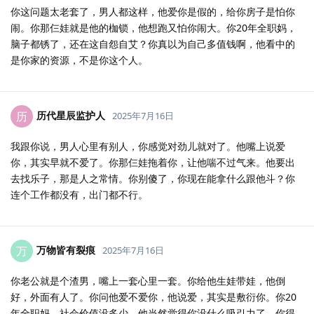
你这问题太老套了，男人都这样，他爱你是假的，给你房子是怕你
闹。你那仨娃就是他的枷锁，他想跑又怕你闹大。你20年全职妈，
脑子都锈了，还在这自怨自艾？你真以为自己多值钱啊，他看中的
是你家的资源，不是你这个人。
历代星辰监护人
历
2025年7月16日
我跟你说，男人心里有别人，你感觉对劲儿就对了。他嘴上说爱
你，其实早就不爱了。你那仨娃拖着你，让他喘不过气来。他要出
去找乐子，那是人之常情。你别傻了，你现在能拿什么跟他斗？你
连个工作都没有，出门都不行。
万物皆有裂痕
万
2025年7月16日
你老公就是个渣男，嘴上一套心里一套。你给他生娃带娃，他倒
好，外面有人了。你问他爱不爱你，他说爱，其实是敷衍你。你20
年全职妈，社会价值没多少，他当然觉得你没什么吸引力了。你得