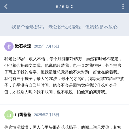
6
/
6
条
我是个全职妈妈，老公说他只爱我，但我还是不放心
漱石枕流
漱
2025年7月16日
我老公48岁，收入不错，每个月能赚7到8万，虽然有时候不稳定，
但他都会把钱交给我。他说他只爱我，也一直对我很好，甚至把房
子写上了我的名字。但我最近总觉得他不太对劲，好像在躲着我。
我们有三个孩子，最大的20岁，最小的才9岁，我每天都在家里带孩
子，几乎没有自己的时间。他会不会是因为觉得我没什么社会价
值，才找别人呢？我不敢问，也不敢说，怕他真的离开我。
山霭苍苍
山
2025年7月16日
你这情况我懂，男人心里头那点花花肠子，他嘴上说只爱你，其实