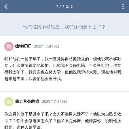
7
/
7
条
他总说我不够独立，我们还能走下去吗？
檐铃叮叮
檐
2025年7月16日
我和他在一起半年了，我一直觉得自己挺独立的，但他说我不够独
立，什么事情都要他帮忙。比如我不会修电脑、不会换灯泡，他觉
得我太笨了。我其实也在努力学，但他说我学得太慢。现在他对我
越来越失望，我害怕他会离开我。
偷走月亮的猫
偷
2025年7月16日
你这男的脑子是进水了吧？女人不靠男人活不了？他以为自己是救
世主？你不会修电脑怎么了？他又不是你爹。他嫌弃你，说明他没
眼光。这种人趁早滚。