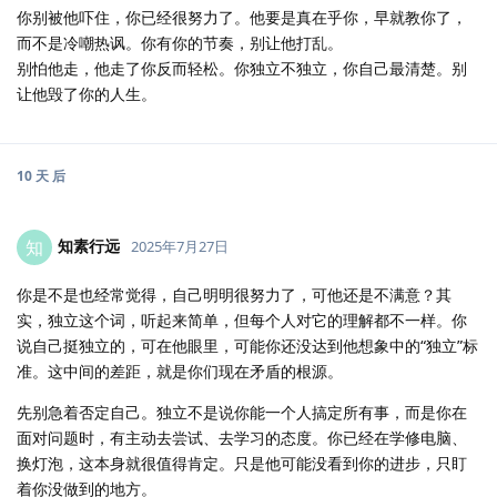
你别被他吓住，你已经很努力了。他要是真在乎你，早就教你了，
而不是冷嘲热讽。你有你的节奏，别让他打乱。
别怕他走，他走了你反而轻松。你独立不独立，你自己最清楚。别
让他毁了你的人生。
10 天
后
知素行远
知
2025年7月27日
你是不是也经常觉得，自己明明很努力了，可他还是不满意？其
实，独立这个词，听起来简单，但每个人对它的理解都不一样。你
说自己挺独立的，可在他眼里，可能你还没达到他想象中的“独立”标
准。这中间的差距，就是你们现在矛盾的根源。
先别急着否定自己。独立不是说你能一个人搞定所有事，而是你在
面对问题时，有主动去尝试、去学习的态度。你已经在学修电脑、
换灯泡，这本身就很值得肯定。只是他可能没看到你的进步，只盯
着你没做到的地方。