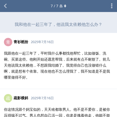
7
/
7
条
我和他在一起三年了，他说我太依赖他怎么办？
青衫栀拾
青
2025年7月16日
我跟他在一起三年了，平时我什么事都找他帮忙，比如做饭、洗
碗、买菜这些。他刚开始还愿意帮我，后来就有点不耐烦了。前几
天他说我太依赖他，不想跟我结婚了。我觉得自己也没做错什么
啊，就是想有个依靠。现在他也不怎么理我了，我不知道是不是我
哪里做得不好。
疏影横斜
疏
2025年7月16日
你这情况跟个妈宝似的，天天啥都靠男人。他不是不爱你，是被你
压得喘不过气。男人也想自己活一回，你老是拽着他走，他能不烦