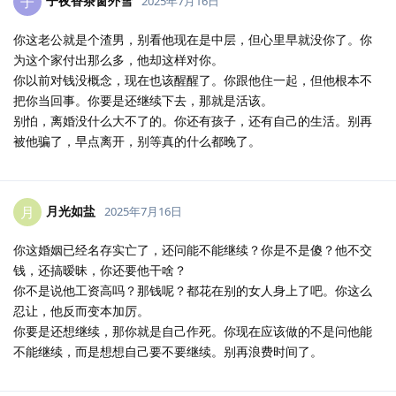
子夜香茶窗外雪
子
2025年7月16日
你这老公就是个渣男，别看他现在是中层，但心里早就没你了。你
为这个家付出那么多，他却这样对你。
你以前对钱没概念，现在也该醒醒了。你跟他住一起，但他根本不
把你当回事。你要是还继续下去，那就是活该。
别怕，离婚没什么大不了的。你还有孩子，还有自己的生活。别再
被他骗了，早点离开，别等真的什么都晚了。
月光如盐
月
2025年7月16日
你这婚姻已经名存实亡了，还问能不能继续？你是不是傻？他不交
钱，还搞暧昧，你还要他干啥？
你不是说他工资高吗？那钱呢？都花在别的女人身上了吧。你这么
忍让，他反而变本加厉。
你要是还想继续，那你就是自己作死。你现在应该做的不是问他能
不能继续，而是想想自己要不要继续。别再浪费时间了。