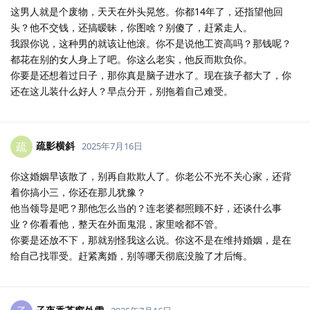
这男人就是个废物，天天在外头晃悠。你都14年了，还指望他回
头？他不交钱，还搞暧昧，你图啥？别傻了，赶紧走人。
我跟你说，这种男的就该让他滚。你不是说他工资高吗？那钱呢？
都花在别的女人身上了吧。你这么老实，他反而欺负你。
你要是还想着过日子，那你真是脑子进水了。现在孩子都大了，你
还在这儿装什么好人？早点分开，别拖着自己难受。
疏影横斜
疏
2025年7月16日
你这婚姻早该散了，别再自欺欺人了。你老公不光不关心家，还背
着你搞小三，你还在那儿犹豫？
他当领导是吧？那他怎么当的？连老婆都照顾不好，还谈什么事
业？你看看他，整天在外面鬼混，家里啥都不管。
你要是还放不下，那就别怪我这么说。你这不是在维持婚姻，是在
给自己找罪受。赶紧离婚，别等哪天彻底没脸了才后悔。