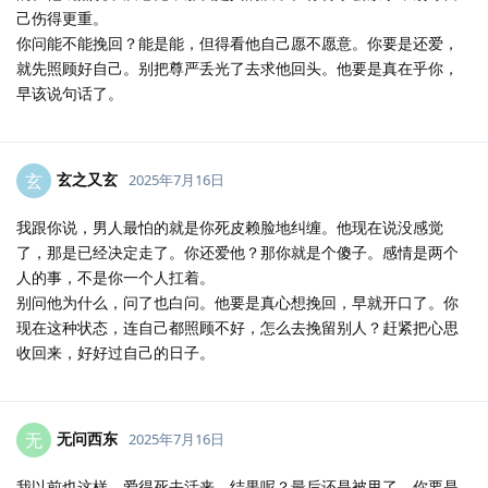
己伤得更重。
你问能不能挽回？能是能，但得看他自己愿不愿意。你要是还爱，
就先照顾好自己。别把尊严丢光了去求他回头。他要是真在乎你，
早该说句话了。
玄之又玄
玄
2025年7月16日
我跟你说，男人最怕的就是你死皮赖脸地纠缠。他现在说没感觉
了，那是已经决定走了。你还爱他？那你就是个傻子。感情是两个
人的事，不是你一个人扛着。
别问他为什么，问了也白问。他要是真心想挽回，早就开口了。你
现在这种状态，连自己都照顾不好，怎么去挽留别人？赶紧把心思
收回来，好好过自己的日子。
无问西东
无
2025年7月16日
我以前也这样，爱得死去活来，结果呢？最后还是被甩了。你要是