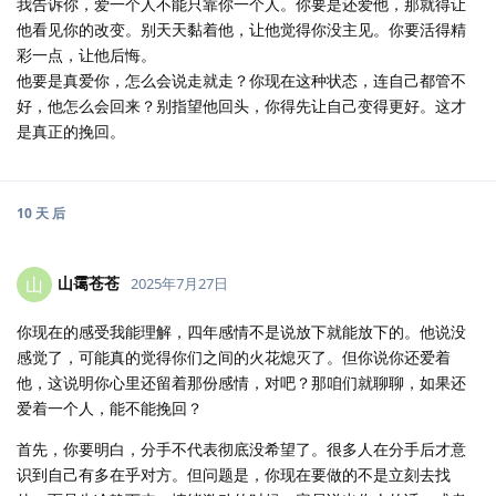
我告诉你，爱一个人不能只靠你一个人。你要是还爱他，那就得让
他看见你的改变。别天天黏着他，让他觉得你没主见。你要活得精
彩一点，让他后悔。
他要是真爱你，怎么会说走就走？你现在这种状态，连自己都管不
好，他怎么会回来？别指望他回头，你得先让自己变得更好。这才
是真正的挽回。
10 天
后
山霭苍苍
山
2025年7月27日
你现在的感受我能理解，四年感情不是说放下就能放下的。他说没
感觉了，可能真的觉得你们之间的火花熄灭了。但你说你还爱着
他，这说明你心里还留着那份感情，对吧？那咱们就聊聊，如果还
爱着一个人，能不能挽回？
首先，你要明白，分手不代表彻底没希望了。很多人在分手后才意
识到自己有多在乎对方。但问题是，你现在要做的不是立刻去找