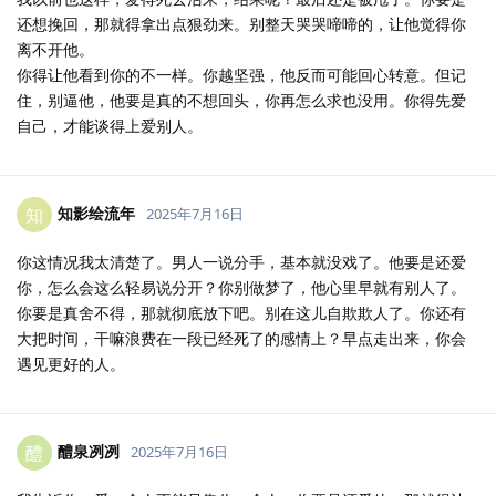
还想挽回，那就得拿出点狠劲来。别整天哭哭啼啼的，让他觉得你
离不开他。
你得让他看到你的不一样。你越坚强，他反而可能回心转意。但记
住，别逼他，他要是真的不想回头，你再怎么求也没用。你得先爱
自己，才能谈得上爱别人。
知影绘流年
知
2025年7月16日
你这情况我太清楚了。男人一说分手，基本就没戏了。他要是还爱
你，怎么会这么轻易说分开？你别做梦了，他心里早就有别人了。
你要是真舍不得，那就彻底放下吧。别在这儿自欺欺人了。你还有
大把时间，干嘛浪费在一段已经死了的感情上？早点走出来，你会
遇见更好的人。
醴泉冽冽
醴
2025年7月16日