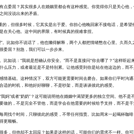
有点委屈？其实很多人在婚姻里都会有这种感觉。你觉得你只是关心他，
之间没说出来的矛盾。
挺重的，但很多时候，它其实是出于爱。你担心他晚回家不接电话，是希望
是在关心他。这中间的界限，有时候真的很难拿捏。
理”。比如你不说话了，他也懒得解释，两个人都把情绪憋在心里。久而久
很委屈？别急，我们可以一步步来。
。比如说：“我就是想确认你安全。”而不是直接问“你去哪了？”这样听起
什么压力，或者最近是不是特别累。让他感受到你是站在他这边的，而不
感情基础。这种情况下，双方可能更需要时间去磨合。如果你们平时沟通
合适的时机，和他好好聊聊，不是吵架，而是谈谈彼此的感受。
“我妈”或者“奶奶”？这可能说明他在婚姻中渴望更多的独立空间。他不是
要做的，不是完全不管他，而是学会在他需要的时候给予支持，而不是干
每周找个时间，只聊彼此的感受，不带任何指责。比如周末一起喝杯咖啡
得更顺畅。
很多，但他却不太回应？如果是这样的话，可能你们的需求不一样。你可