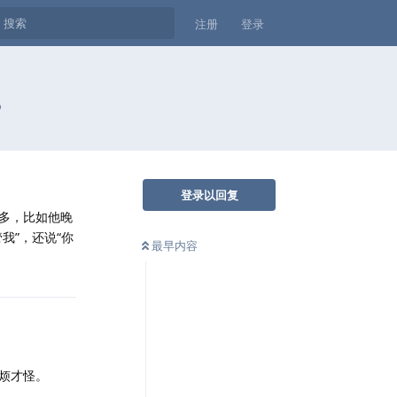
注册
登录
？
登录以回复
多，比如他晚
我”，还说“你
最早内容
烦才怪。