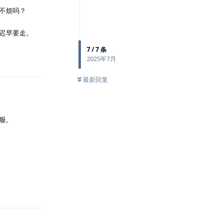
不烦吗？
迟早要走。
7
/
7
条
2025年7月
最新回复
服。