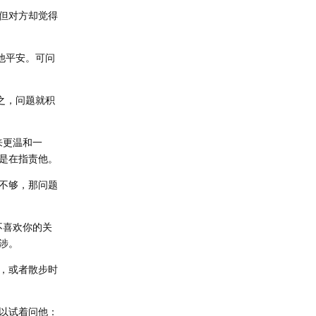
但对方却觉得
他平安。可问
之，问题就积
来更温和一
是在指责他。
不够，那问题
不喜欢你的关
涉。
，或者散步时
以试着问他：