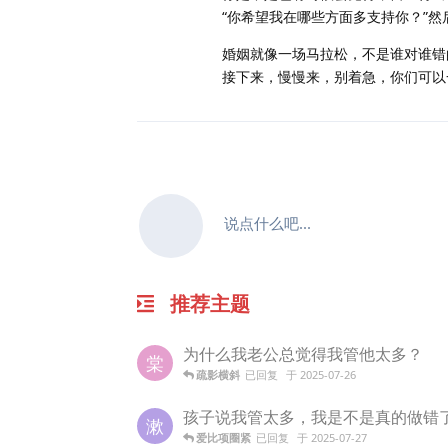
“你希望我在哪些方面多支持你？”
婚姻就像一场马拉松，不是谁对谁错
接下来，慢慢来，别着急，你们可以
说点什么吧...
推荐主题
为什么我老公总觉得我管他太多？
棠
疏影横斜
已回复
于
2025-07-26
孩子说我管太多，我是不是真的做错
漱
爱比项圈紧
已回复
于
2025-07-27