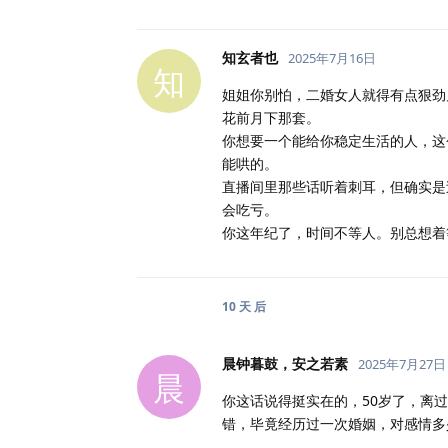
知玄者也
2025年7月16日
知
姐姐你别怕，二婚女人就得有点狠劲
花前月下那套。
你想要一个能给你稳定生活的人，这
能哄的。
直播间里那些话听着刺耳，但确实是
会吃亏。
你这年纪了，时间不等人。别总想着
10 天
后
晨钟暮鼓，安之若素
2025年7月27日
晨
你这话说得挺实在的，50岁了，离
错，毕竟经历过一次婚姻，对感情多