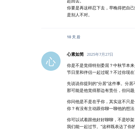
起回去。
你要是再这样忍下去，早晚得把自己
是别人不对。
10 天
后
心素如简
2025年7月27日
心
你是不是觉得特别委屈？中秋节本来
节日里和伴侣一起过呢？不过你现在
先说说你提到的“分居”这件事。分
那可能是他觉得那边有责任，但问题
你问他是不是在乎你，其实这不只是
你？有没有主动跟你聊一聊他的想法
你可以试着跟他好好聊聊，不是吵架
我们能一起过节。”这样既表达了你