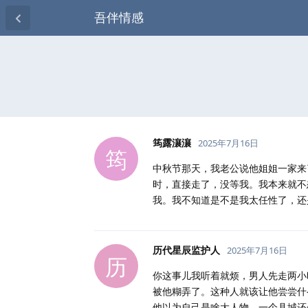
吾伴情感
筠露瀼瀼
2025年7月16日
筠
中秋节那天，我老公说他姐姐一家来
时，直接走了，没等我。我本来就不
我。我不知道是不是我太任性了，还
历代星辰监护人
2025年7月16日
历
你这事儿我听着就烦，男人先走两小
被他糊弄了。这种人就该让他尝尝什
他以为自己是啥大人物，一个县城还