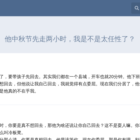
他中秋节先走两小时，我是不是太任性了？
了，要带孩子先回去。其实我们都在一个县城，开车也就20分钟。他下
想回去，但他说让我自己回去，我就觉得有点委屈。现在我们分居了，他
是他真的不在乎我。
时，你要是真不想回去，那他为啥还说让你自己回去？这不是耍人嘛。你
么叫冷板凳。
分那么清。你要是真想回去，他早该等你。现在你委屈，那是你有理。别