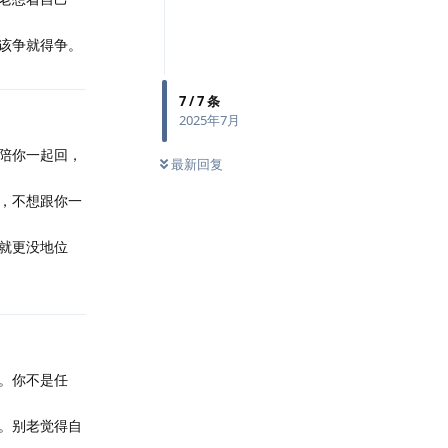
该争就得争。
7
/
7
条
2025年7月
陪你一起回，
最新回复
，不想跟你一
就更没地位
。你不是任
。别老觉得自