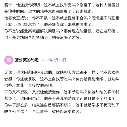
窝子，他还嫌你唠叨，这不就是找罪受吗？别傻了，这种人留着就
是浪费时间。你学的那些东西都白费了，该走就走。
他喜欢直接说，你不习惯，这不就是性格不合吗？感情里不能互相
迁就，你已经尽力了，他还嫌弃你，那就别强求了。
你不是说能量高就能解决问题吗？那你现在能量低，还在这死磕，
那不是更糟吗？赶紧抽身，别等后悔了才哭。
蒲公英的约定
蒲
2025年7月16日
兄弟，你这问题问得真鸡肋。你俩聊天方式都不一样，他不喜欢你
敏感，你还硬要改，这不是自找苦吃吗？你要是真想继续，就别学
那些玩意儿，直接按他来呗。
可你又不想改，又想让他接受你，这不矛盾吗？你这纠结的样子我
都烦了。你问问自己，他是不是真的爱你？还是只是图个舒服？
你学了那么多，结果连自己都搞不明白，这不就是学多了反而乱了
吗？别再试了，早点放手，省得以后更痛苦。