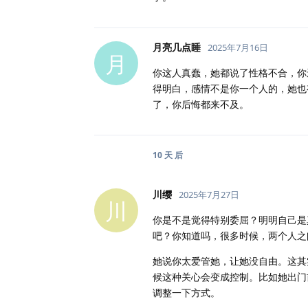
月亮几点睡
2025年7月16日
月
你这人真蠢，她都说了性格不合，你
得明白，感情不是你一个人的，她也
了，你后悔都来不及。
10 天
后
川缨
2025年7月27日
川
你是不是觉得特别委屈？明明自己是
吧？你知道吗，很多时候，两个人之
她说你太爱管她，让她没自由。这其
候这种关心会变成控制。比如她出门
调整一下方式。