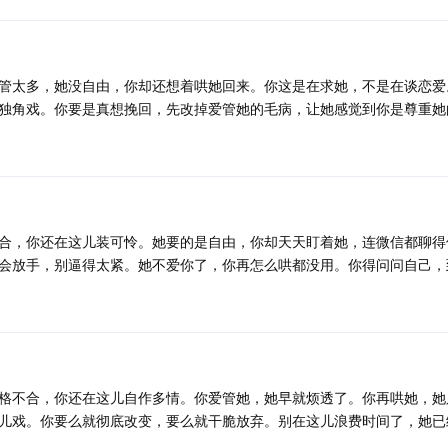
管太多，她没自由，你却还想着哄她回来。你这是在求她，不是在谈恋爱
独角戏。你要是真想挽回，先改掉爱管她的毛病，让她感觉到你是尊重她
合，你还在这儿装可怜。她要的是自由，你却天天盯着她，连微信都聊得
会放手，别逼得太紧。她不爱你了，你再怎么哄都没用。你得问问自己，
格不合，你还在这儿自作多情。你爱管她，她早就烦透了。你再哄她，她
儿戏。你要么就彻底改变，要么就干脆放弃。别在这儿浪费时间了，她已