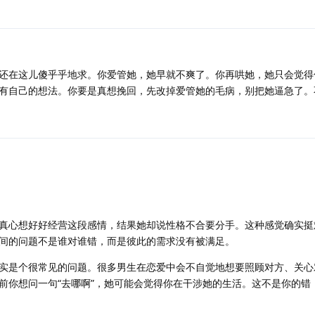
还在这儿傻乎乎地求。你爱管她，她早就不爽了。你再哄她，她只会觉得
有自己的想法。你要是真想挽回，先改掉爱管她的毛病，别把她逼急了。
真心想好好经营这段感情，结果她却说性格不合要分手。这种感觉确实挺
间的问题不是谁对谁错，而是彼此的需求没有被满足。
实是个很常见的问题。很多男生在恋爱中会不自觉地想要照顾对方、关心
前你想问一句“去哪啊”，她可能会觉得你在干涉她的生活。这不是你的错