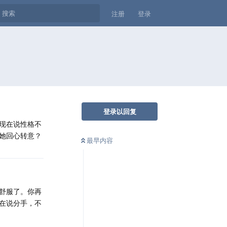
注册
登录
登录以回复
现在说性格不
她回心转意？
最早内容
舒服了。你再
在说分手，不