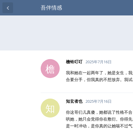
吾伴情感
檐铃叮叮
2025年7月16日
檐
我和她在一起两年了，她是女生，我
合要分手，但我真的不想放弃。我试
知玄者也
2025年7月16日
知
你这哥们儿真傻，她都说了性格不合
哄她，她只会觉得你在敷衍。你得先
是一时冲动，是你真的让她喘不过气