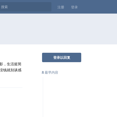
注册
登录
登录以回复
影，生活挺简
没钱就别谈感
最早内容