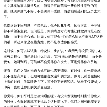
你是不是也经常觉得，自己明明是为她好，可她却总是觉得你在发
火？其实这事儿挺常见的，但背后可能藏着一些你没注意到的问
题。她说你脾气不好，不是说你不爱她，而是她感受到的压力太大
了。
你提到她不回消息、不接电话，你会因此生气，这很正常，毕竟谁
都不希望被忽视。但问题是，你的表达方式可能让她觉得你是在控
制她，而不是关心她。比如，你可能会用“你怎么这么不重视我”这样
的话，听起来像是在指责她，而不是表达你的感受。
这时候，你可以试试换一种说法。比如说：“我看到你没回消息，心
里有点担心，怕你遇到什么麻烦。”这样表达的是你的担忧，而不是
责备。她听到后，可能就不会觉得你在发火，而是觉得你在乎她。
还有，你们之间的沟通方式可能也需要调整。有时候，你一着急就
忍不住提高声音，但她可能更喜欢温和的交流。你可以试着在情绪
上来的时候，先深呼吸几下，等冷静下来再说话。这样不仅能减少
冲突，也能让你们的关系更融洽。
你觉得，你们平时是怎么沟通的呢？有没有发现她特别害怕你发火
的时候，会躲起来或者不说话？这种情况下，你们之间可能需要更
多的理解和支持，而不是一味地表达不满。