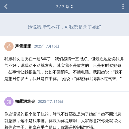
7
/
7
条
她说我脾气不好，可我都是为了她好
芦雪霏霏
芦
2025年7月16日
我跟我女朋友在一起3年了，我们感情一直很好。但最近她总说我脾
气不好，说我动不动就发火。其实我不是故意的，只是有时候她做
一些事情让我很生气，比如不回消息、不接电话。我跟她说：“我不
是想对你发火，我只是在乎你。”她说：“你这样让我喘不过气来。”
知露润笔尖
知
2025年7月16日
你这话说的跟个傻子似的，脾气不好还说是为了她好？她不回消息
就急眼，这不是找事嘛。你以为你是谁啊，人家愿意跟你处就得受
着你这性子。别拿在乎当借口，你那是控制欲太强。