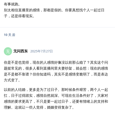
有事就跑。
别太相信直播里的感情，那都是假的。你要真想找个人一起过日
子，还是得看现实。
10 天
后
无问西东
无
2025年7月27日
你是不是也觉得，现在的人感情好像没以前那么稳了？其实这个问
题挺常见的，很多人看到直播间里夫妻吵架，就会想：现在的感情
是不是都不靠谱？但你知道吗，其实不是感情变脆弱了，而是表达
方式变了。
以前的人结婚，更多是为了过日子。那时候条件艰苦，两个人一起
扛，日子过得踏实，感情自然就深。可现在生活条件好了，大家对
感情的要求更高了，不只是要一起过日子，还要有情绪上的支持和
理解。这就让一些人觉得，婚姻变得复杂了。