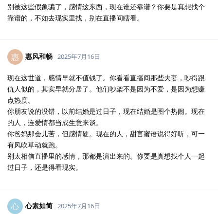
别被这些假象骗了，感情这东西，现在谁还靠谱？你要是真想找个
靠谱的，不如去现实里找，别在直播间瞎看。
惠风和畅
惠
2025年7月16日
现在这世道，感情早就不值钱了。你看看直播间那些夫妻，吵得跟
仇人似的，其实早就分居了。他们吵架不是因为不爱，是因为想赚
点热度。
你朋友说的没错，以前结婚是过日子，现在结婚是图个热闹。现在
的人，连爱情都当成生意来谈。
你爸妈那会儿苦，但感情硬。现在的人，甜言蜜语说得好听，可一
有风吹草动就跑。
别太相信直播里的感情，那都是演出来的。你要是真想找个人一起
过日子，还是得看现实。
心素如简
心
2025年7月16日