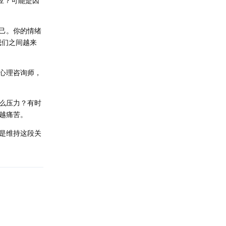
应？可能是因
己。你的情绪
我们之间越来
心理咨询师，
么压力？有时
越痛苦。
是维持这段关