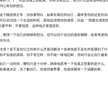
单的“忙”了，而是情感上的疏离。你有没有想过，他为什么会有这样的反
内心有别的想法。
这个顾虑很正常，但你要明白，如果长期压抑自己，最终受伤的还是你自
可以尝试找一个合适的时机，跟他说清楚你的感受，比如：“我最近感觉
语气要平和，不要指责，这样他才更愿意听。
，整理一下自己的情绪和想法。也可以找个信任的朋友聊聊，或者考虑找
决办法。
冷漠？是不是你们之间有什么矛盾没解决？或者他是不是在外面遇到了什
你不知道的原因。但不管怎样，你不能一味地忍耐，否则只会让自己越来
自己一点时间，哪怕只是十分钟，静静地思考一下你真正想要的是什么。
急着做决定，先了解自己。你值得被尊重，也值得拥有一个温暖的家。