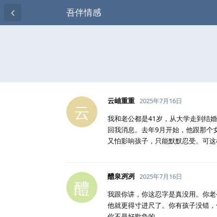
吾伴情感
云岫重重
2025年7月16日
云
我和老公都是41岁，从大学走到结
回我消息。去年9月开始，他跟那个
又怕影响孩子，只能默默忍受。可这
醴泉冽冽
2025年7月16日
醴
我跟你讲，你这忍字是真没用。你老
他就更得寸进尺了。你有孩子没错，
你不是好欺负的。